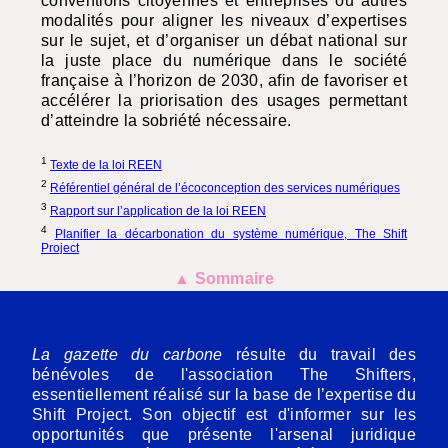
conventions citoyennes et entreprises ou autres
modalités pour aligner les niveaux d’expertises
sur le sujet, et d’organiser un débat national sur
la juste place du numérique dans le société
française à l’horizon de 2030, afin de favoriser et
accélérer la priorisation des usages permettant
d’atteindre la sobriété nécessaire.
1
Texte de la loi
REEN
2
Référentiel général de l’écoconception des services numériques
3
Rapport sur l’application de la loi
REEN
4
Planifier la décarbonation du système numérique, The Shift
Project
▲ Sommaire
La gazette du carbone
résulte du travail des
bénévoles de l'association The Shifters,
essentiellement réalisé sur la base de l’expertise du
Shift Project. Son objectif est d'informer sur les
opportunités que présente l'arsenal juridique