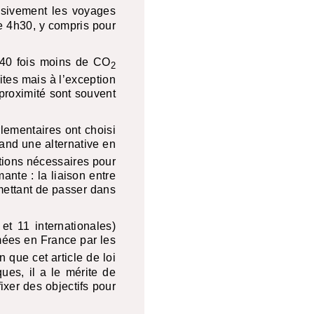
ssivement les voyages
de 4h30, y compris pour
 40 fois moins de CO
2
ites mais à l’exception
proximité sont souvent
rlementaires ont choisi
uand une alternative en
tions nécessaires pour
ante : la liaison entre
rmettant de passer dans
et 11 internationales)
imées en France par les
n que cet article de loi
ues, il a le mérite de
ixer des objectifs pour