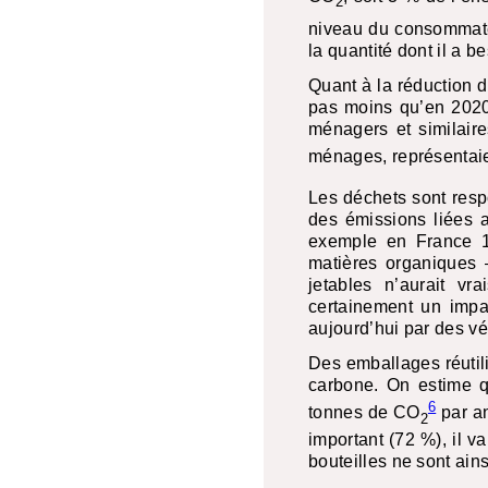
2
niveau du consommate
la quantité dont il a 
Quant à la réduction d
pas moins qu’en 2020,
ménagers et similaire
ménages, représentaie
Les déchets sont res
des émissions liées 
exemple en France 1
matières organiques 
jetables n’aurait v
certainement un impa
aujourd’hui par des vé
Des emballages réutili
carbone. On estime q
6
tonnes de CO
par an
2
important (72 %), il v
bouteilles ne sont ain