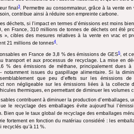
3
ur final
. Permettre au consommateur, grâce à la vente en 
besoin, contribue ainsi à réduire son empreinte carbone.
es déchets, si l’impact en termes d’émissions est moins bien q
 en France, 310 millions de tonnes de déchets ont été pro
s », cibles des mesures relatives à la vente en vrac et p
4
nt 21 millions de tonnes
.
5
ponsables en France de 3,8 % des émissions de
GES
, et c
au transport et aux processus de recyclage. La mise en dé
6 % des émissions de méthane, principalement dues à 
– notamment issues du gaspillage alimentaire. Si la dimi
raisemblablement que peu d’effets sur les émissions de 
ct non négligeable sur les émissions liées à la collecte d
hicules thermiques, en permettant de diminuer les volumes c
sables contribuent à diminuer la production d’emballages, u
ue le recyclage des emballages évite aujourd’hui l’émissi
. Bien que le taux global de recyclage des emballages mén
arie fortement en fonction du matériau considéré : les embal
si recyclés qu’à 11 %.