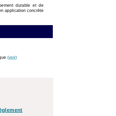
pement durable et de
en application concrète
ique
(
voir
)
règlement