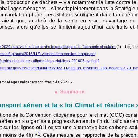
 la production de déchets – via notamment la lutte contre le
mballages ménagers – s’inscrit pleinement dans la Stratégie
ommandation phare. Les Shifters soulignent donc la cohéren
iteraient que, au-delà de la vente en vrac, davantage de
rises, alors qu’elles se limitent aujourd’hui aux fruits et 
 2020 relative à la lutte contre le gaspillage et à l’économie circulaire
(1) – Légifra
tent/uploads/2016/11/9-Alimentation-version-longue.pdf
4/pertes-gaspillages-alimentaires-etat-lieux-201605-synt.pdf
durable.gouv.fr/sites/default/files/2022-11/datalab_essentiel_293_dechets2020_
 emballages ménagers : chiffres clés 2021 »
▲ Sommaire
ansport aérien et la « loi Climat et résilience 
ions de la Convention citoyenne pour le climat (
CCC
) consi
aérien en « organisant progressivement la fin du trafic aérien 
 sur les lignes où il existe une alternative bas carbone sati
1
de moins de 4h) »
. Cette mesure se rapproche de la préconis