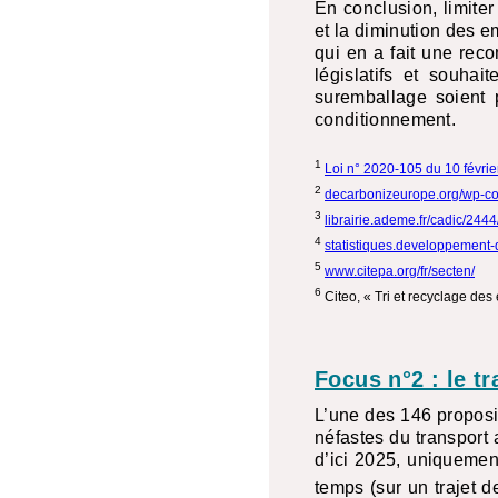
En conclusion, limiter
et la diminution des e
qui en a fait une rec
législatifs et souha
suremballage soient p
conditionnement.
1
Loi n° 2020-105 du 10 février
2
decarbonizeurope.org/wp-con
3
librairie.ademe.fr/cadic/244
4
statistiques.developpement-
5
www.citepa.org/fr/secten/
6
Citeo, « Tri et recyclage des
Focus n°2 : le tr
L’une des 146 proposit
néfastes du transport 
d’ici 2025, uniquement
temps (sur un trajet 