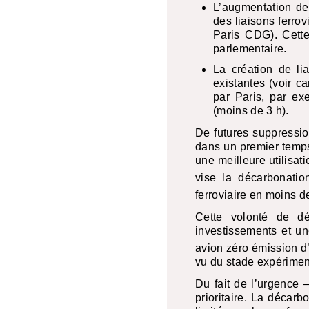
L’augmentation des
des liaisons ferro
Paris
CDG
). Cett
parlementaire.
La création de lia
existantes (voir c
par Paris, par ex
(moins de 3 h).
De futures suppressio
dans un premier temps
une meilleure utilisat
vise la décarbonatio
ferroviaire en moins 
Cette volonté de dé
investissements et u
avion zéro émission d
vu du stade expériment
Du fait de l’urgence 
prioritaire. La décar