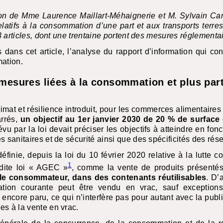
ion de Mme Laurence Maillart-Méhaignerie et M. Sylvain Car
 relatifs à la consommation d’une part et aux transports terres
73 articles, dont une trentaine portent des mesures réglementa
dans cet article, l’analyse du rapport d’information qui con
mation.
mesures liées à la consommation et plus par
Climat et résilience introduit, pour les commerces alimentaire
arrés,
un objectif au 1er janvier 2030 de 20 % de surface
évu par la loi devait préciser les objectifs à atteindre en fon
s sanitaires et de sécurité ainsi que des spécificités des rése
éfinie, depuis la loi du 10 février 2020 relative à la lutte co
1
dite loi «
AGEC
»
, comme la vente de produits présenté
 le consommateur, dans des contenants réutilisables
. D’
tion courante peut être vendu en vrac, sauf exceptions 
encore paru, ce qui n’interfère pas pour autant avec la public
es à la vente en vrac.