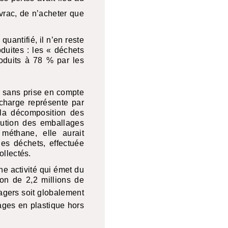
vrac, de n’acheter que
uantifié, il n’en reste
duites : les « déchets
roduits à 78 % par les
e sans prise en compte
charge représente par
la décomposition des
nution des emballages
méthane, elle aurait
es déchets, effectuée
ollectés.
ne activité qui émet du
on de 2,2 millions de
agers soit globalement
lages en plastique hors