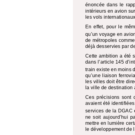
énoncée dans le rapp
intérieurs en avion su
les vols internationau
En effet, pour le mê
qu’un voyage en avion.
de métropoles comme T
déjà desservies par de
Cette ambition a été s
dans l’article 145 d’i
train existe en moins d
qu’une liaison ferrovi
les villes doit être d
la ville de destination
Ces précisions sont d
avaient été identifiée
services de la
DGAC
e
ne soit aujourd’hui p
mettre en lumière cert
le développement de l