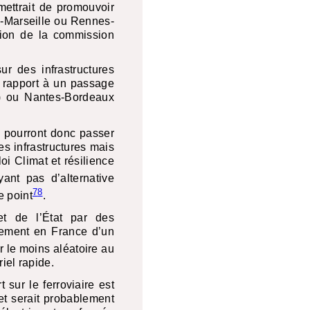
mettrait de promouvoir
on-Marseille ou Rennes-
tion de la commission
ur des infrastructures
r rapport à un passage
0) ou Nantes-Bordeaux
i pourront donc passer
s infrastructures mais
oi Climat et résilience
yant pas d’alternative
7
8
e point
.
et de l’État par des
pement en France d’un
 le moins aléatoire au
iel rapide.
 sur le ferroviaire est
et serait probablement