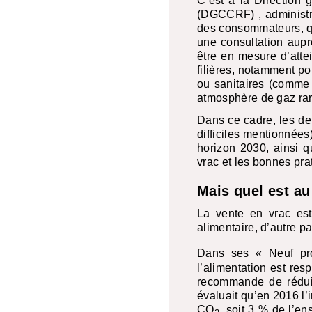
C’est à la Direction
(
DGCCRF
) , adminis
des consommateurs, qu
une consultation aupr
être en mesure d’attei
filières, notamment po
ou sanitaires (comme 
atmosphère de gaz rar
Dans ce cadre, les de
difficiles mentionnées
horizon 2030, ainsi q
vrac et les bonnes pra
Mais quel est au
La vente en vrac est 
alimentaire, d’autre p
Dans ses « Neuf pro
l’alimentation est re
recommande de réduir
évaluait qu’en 2016 l’
CO
, soit 3 % de l’en