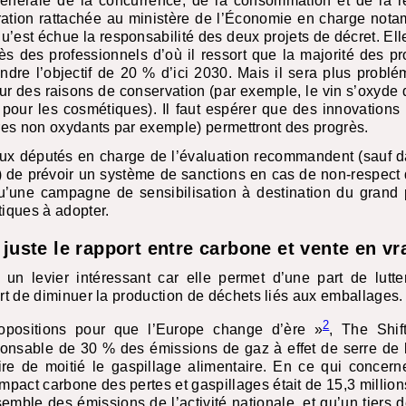
 générale de la concurrence, de la consommation et de la r
tration rattachée au ministère de l’Économie en charge nota
’est échue la responsabilité des deux projets de décret. Ell
ès des professionnels d’où il ressort que la majorité des pr
ndre l’objectif de 20 % d’ici 2030. Mais il sera plus probl
ur des raisons de conservation (par exemple, le vin s’oxyde 
pour les cosmétiques). Il faut espérer que des innovations
es non oxydants par exemple) permettront des progrès.
ux députés en charge de l’évaluation recommandent (sauf da
) de prévoir un système de sanctions en cas de non-respect 
u’une campagne de sensibilisation à destination du grand 
tiques à adopter.
 juste le rapport entre carbone et vente en vr
un levier intéressant car elle permet d’une part de lutte
art de diminuer la production de déchets liés aux emballages.
2
positions pour que l’Europe change d’ère »
, The Shif
sponsable de 30 % des émissions de gaz à effet de serre de
e de moitié le gaspillage alimentaire. En ce qui concer
impact carbone des pertes et gaspillages était de 15,3 millio
semble des émissions de l’activité nationale, et qu’un tiers d