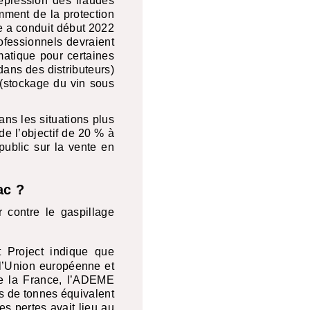
épression des fraudes
mment de la protection
e a conduit début 2022
ofessionnels devraient
ématique pour certaines
dans des distributeurs)
 (stockage du vin sous
ns les situations plus
de l’objectif de 20 % à
public sur la vente en
ac ?
r contre le gaspillage
t Project indique que
 l’Union européenne et
ne la France, l’ADEME
ns de tonnes équivalent
es pertes avait lieu au