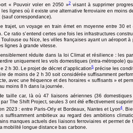
2
ort « Pouvoir voler en 2050 »
visant à supprimer progre
r les lignes où il existe une alternative ferroviaire en moins 
x (sauf correspondance).
me trajet, un voyage en train émet en moyenne entre 30 et
 Ce ratio s’entend certes une fois les infrastructures constru
oulouse ou Nice, les villes françaises ayant un aéroport à 
s lignes à grande vitesse.
ensiblement réduite dans la loi Climat et résilience : les pa
nterdire uniquement les vols domestiques (intra-métropole) q
5
e 2 h 30. Le projet de décret d’application
précise les condi
aire de moins de 2 h 30 soit considérée suffisamment perform
irecte, avec une fréquence et des horaires « suffisants » et pe
 au moins 8 h dans la journée.
e taille car, là où 47 liaisons aériennes (36 domestiques 
s par The Shift Project, seules 3 ont été effectivement suppr
4
n 2023 : entre Paris-Orly et Bordeaux, Nantes et Lyon
. Bie
as suffisamment ambitieux au regard des ambitions climatiq
ains manques actuels des liaisons ferroviaires et permet de f
a mobilité longue distance bas carbone.