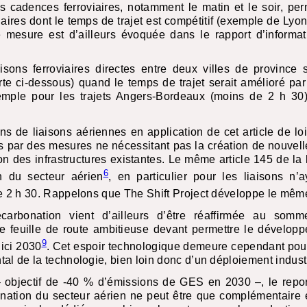
 cadences ferroviaires, notamment le matin et le soir, per
viaires dont le temps de trajet est compétitif (exemple de Ly
e mesure est d’ailleurs évoquée dans le rapport d’informa
isons ferroviaires directes entre deux villes de province s
arte ci-dessous) quand le temps de trajet serait amélioré pa
emple pour les trajets Angers-Bordeaux (moins de 2 h 3
ns de liaisons aériennes en application de cet article de lo
 par des mesures ne nécessitant pas la création de nouvelle
ion des infrastructures existantes. Le même article 145 de la l
6
n du secteur aérien
, en particulier pour les liaisons n’a
de 2 h 30. Rappelons que The Shift Project développe le mêm
carbonation vient d’ailleurs d’être réaffirmée au somm
ne feuille de route ambitieuse devant permettre le dévelop
9
’ici 2030
. Cet espoir technologique demeure cependant pour
al de la technologie, bien loin donc d’un déploiement industr
– objectif de -40 % d’émissions de
GES
en 2030 –, le report
bonation du secteur aérien ne peut être que complémentaire 