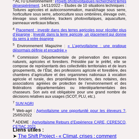
ACTU
Environnement :
Projets photovoltaïques recherchent terres
désespérément
, 14/11/2022 – Études de 10 situations techniques :
Toitures agricoles et autoconsommation, maraîchage sous serre,
horticulture sous serre, arboriculture sous ombrières, élevage ovin,
élevage sous ombrière, trackers photovoltaïques, aquaculture,
panneaux verticaux bifaces.
4
Placement : investir dans des terres agricoles pour récolter plus
d’épargne
;
Investir dans la terre agricole, un placement qui donne
du sens à votre épargne
5
Environnement Magazine :
« L’agrivoltaïsme : une pratique
désormais définie et encadrée »
6
Commission Départementale de préservation des espaces
naturels, agricoles et forestiers. Présidée par le préfet, elle se
compose de représentants des collectivités territoriales et de leurs
groupements, de l’État, des professions agricole et forestière, des
chambres d’agriculture et des organismes nationaux à vocation
agricole et rurale, des propriétaires fonciers, des notaires, des
associations agréées de protection de l’environnement et des
fédérations départementales ou interdépartementales des
chasseurs. Son avis est obligatoire pour une grand nombre de
décisions relatives aux usages (
SCOT
,
PLU
, etc.).
7
SUN
’
AGRI
8
Web-agri :
Agrivoltaïsme une opportunité pour les éleveurs ?
,
25/05/2022
9
ADEME
:
Agrivoltaïsme Retours d’Expérience
CARE
,
CERESCO
,
CETIAC
2021
Liens utiles :
➤
The Shift Project - « Climat, crises : comment