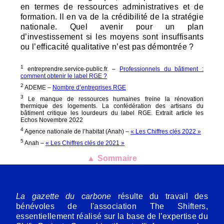
en termes de ressources administratives et de
formation. Il en va de la crédibilité de la stratégie
nationale. Quel avenir pour un plan
d’investissement si les moyens sont insuffisants
ou l’efficacité qualitative n’est pas démontrée ?
1
entreprendre.service-public.fr. –
Professionnels du bâtiment :
comment obtenir le label
RGE
?
2
ADEME
–
Nombre d’entreprises
RGE
3
Le manque de ressources humaines freine la rénovation
thermique des logements. La confédération des artisans du
bâtiment critique les lourdeurs du label
RGE
. Extrait article les
Echos Novembre 2022
4
Agence nationale de l’habitat (Anah) –
« Les Chiffres clés 2022 »
5
Anah –
« Les Chiffres clés de 2021 »
▲ Sommaire
La gazette du carbone
résulte du travail des
bénévoles de l'association The Shifters,
essentiellement réalisé sur la base de l’expertise du