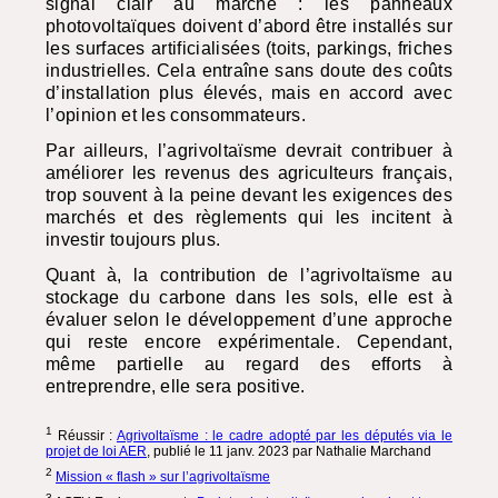
signal clair au marché : les panneaux
photovoltaïques doivent d’abord être installés sur
les surfaces artificialisées (toits, parkings, friches
industrielles. Cela entraîne sans doute des coûts
d’installation plus élevés, mais en accord avec
l’opinion et les consommateurs.
Par ailleurs, l’agrivoltaïsme devrait contribuer à
améliorer les revenus des agriculteurs français,
trop souvent à la peine devant les exigences des
marchés et des règlements qui les incitent à
investir toujours plus.
Quant à, la contribution de l’agrivoltaïsme au
stockage du carbone dans les sols, elle est à
évaluer selon le développement d’une approche
qui reste encore expérimentale. Cependant,
même partielle au regard des efforts à
entreprendre, elle sera positive.
1
Réussir :
Agrivoltaïsme : le cadre adopté par les députés via le
projet de loi
AER
, publié le 11 janv. 2023 par Nathalie Marchand
2
Mission « flash » sur l’agrivoltaïsme
3