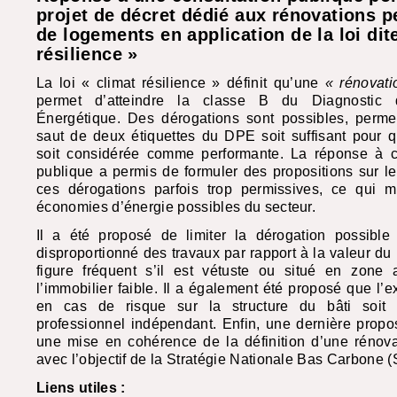
projet de décret dédié aux rénovations 
de logements en application de la loi dit
résilience »
La loi « climat résilience » définit qu’une
« rénovati
permet d’atteindre la classe B du Diagnostic 
Énergétique. Des dérogations sont possibles, permet
saut de deux étiquettes du
DPE
soit suffisant pour 
soit considérée comme performante. La réponse à ce
publique a permis de formuler des propositions sur le 
ces dérogations parfois trop permissives, ce qui mi
économies d’énergie possibles du secteur.
Il a été proposé de limiter la dérogation possibl
disproportionné des travaux par rapport à la valeur du
figure fréquent s’il est vétuste ou situé en zone
l’immobilier faible. Il a également été proposé que l’
en cas de risque sur la structure du bâti soit 
professionnel indépendant. Enfin, une dernière propos
une mise en cohérence de la définition d’une rénova
avec l’objectif de la Stratégie Nationale Bas Carbone (
Liens utiles :