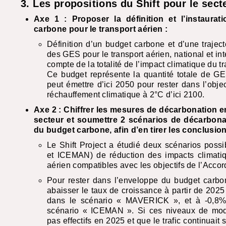
3. Les propositions du Shift pour le sect
Axe 1 : Proposer la définition et l’instaurat
carbone pour le transport aérien :
Définition d’un budget carbone et d’une traject
des
GES
pour le transport aérien, national et int
compte de la totalité de l’impact climatique du t
Ce budget représente la quantité totale de
GE
peut émettre d’ici 2050 pour rester dans l’objec
réchauffement climatique à 2°C d’ici 2100.
Axe 2 : Chiffrer les mesures de décarbonation e
secteur et soumettre 2 scénarios de décarbona
du budget carbone, afin d’en tirer les conclusion
Le Shift Project a étudié deux scénarios possi
et
ICEMAN
) de réduction des impacts climati
aérien compatibles avec les objectifs de l’Accor
Pour rester dans l’enveloppe du budget carbone
abaisser le taux de croissance à partir de 202
dans le scénario «
MAVERICK
», et à -0,8%
scénario «
ICEMAN
». Si ces niveaux de modé
pas effectifs en 2025 et que le trafic continuait