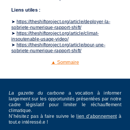
Liens utiles :
➤
https://theshiftproject.org/article/deployer-la-
sobriete-numerique-rapport-shift/
➤
https://theshiftproject.org/article/climat-
insoutenable-usage-video/
➤
https://theshiftproject.org/article/pour-une-
sobriete-numerique-rapport-shift/
▲ Sommaire
La gazette du carbone
a vocation à informer
largement sur les opportunités présentées par notre
cadre législatif pour limiter le réchauffement
climatique.
N’hésitez pas à faire suivre le
lien d’abonnement
à
tout.e intéressé.e !